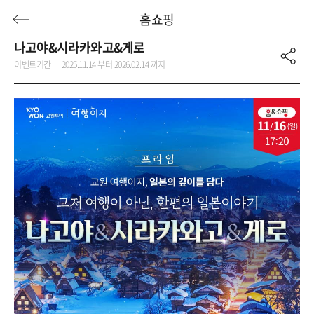
홈쇼핑
나고야&시라카와고&게로
이벤트기간
2025.11.14 부터 2026.02.14 까지
허니문
기획전/홈쇼핑
이벤트/혜택
투어플랜
여행혜택+
행
허니문
투어플랜/라이프
기업/단체