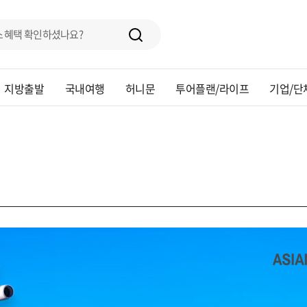
지방출발
국내여행
허니문
투어플랜/라이프
기업/단