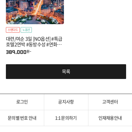
스탠다드
노옵션
대련/여순 3일 [NO옵션] #특급
호텔2연박 #동방수성 #연화산
전망대(전동카)
원~
389,000
목록
로그인
공지사항
고객센터
문의별 번호 안내
1:1 문의하기
인재채용안내