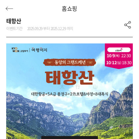
홈쇼핑
태항산
이벤트기간
2025.09.29 부터 2025.12.29 까지
허니문
기획전/홈쇼핑
이벤트/혜택
투어플랜
여행혜택+
행
허니문
투어플랜/라이프
기업/단체