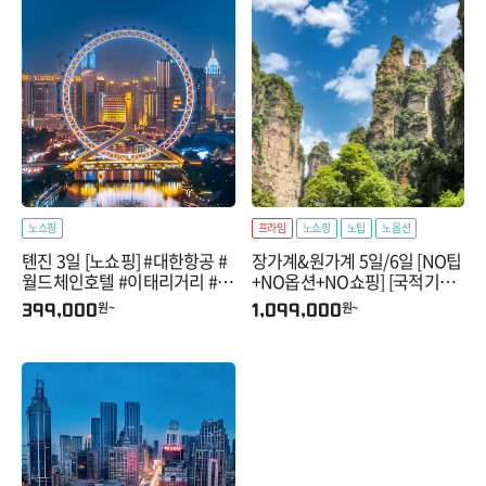
노쇼핑
프라임
노쇼핑
노팁
노옵션
톈진 3일 [노쇼핑] #대한항공 #
장가계&원가계 5일/6일 [NO팁
월드체인호텔 #이태리거리 #빈
+NO옵션+NO쇼핑] [국적기포
장다오 #고문화거리
함+최단거리이동+고품격특전
원~
원~
399,000
1,099,000
ALL포함]