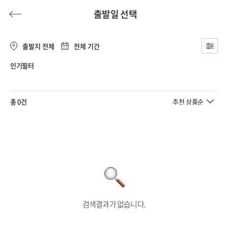
출발일 선택
출발지 전체
전체 기간
인기필터
허니문
기획전/홈쇼핑
이벤트/혜택
투어플랜
여행혜택+
총 0건
추천 상품순
행
허니문
투어플랜/라이프
기업/단체
검색결과가 없습니다.