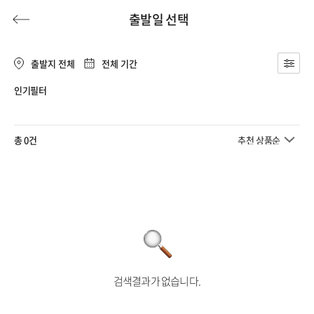
출발일 선택
출발지 전체
전체 기간
인기필터
허니문
기획전/홈쇼핑
이벤트/혜택
투어플랜
여행혜택+
총 0건
추천 상품순
행
허니문
투어플랜/라이프
기업/단체
검색결과가 없습니다.