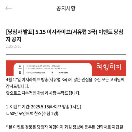
공지사항
[당첨자 발표] 5.15 이지라이브(서유럽 3국) 이벤트 당첨
자 공지
허니문
기획전/홈쇼핑
이벤트/혜택
투어플랜
2025-05-16
여행혜택+
행
허니문
투어플랜/라이프
기업/단체
4월 17일 이지라이브 방송(서유럽 3국)에 많은 관심을 주신 모든 고객님께
감사드립니다.
앞으로도 지속적인 관심과 사랑 부탁드립니다.
1. 이벤트 기간: 2025.5.15(라이브 방송 1시간)
ㄴ50만 포인트백 찬스(추첨 1명)
* 본 이벤트 경품은 당첨자 여행이지 회원 정보에 등록된 연락처로 지급될