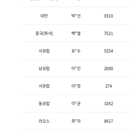
대만
박*선
0310
중국(화서)
백*열
7521
서유럽
유*수
5354
남유럽
이*진
2080
서유럽
이*정
274
동유럽
이*균
3262
라오스
최*자
8427