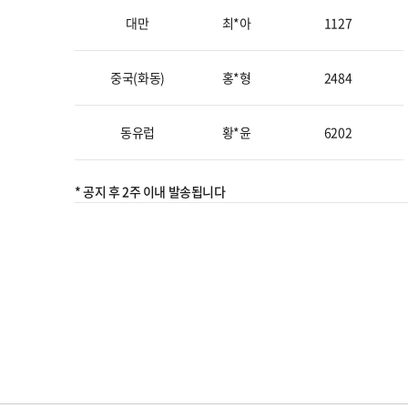
대만
최*아
1127
중국(화동)
홍*형
2484
동유럽
황*윤
6202
* 공지 후 2주 이내 발송됩니다