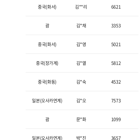
중국(화서)
김**리
6621
괌
김*채
3353
중국(화서)
김*영
5021
중국(장가계)
김*열
5812
중국(화동)
김*숙
4532
일본(오사카연계)
김*오
7573
괌
문*화
1099
일본(오사카연계)
박*진
3657