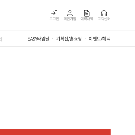
로그인
회원가입
예약내역
고객센터
체
EASY타임딜
기획전/홈쇼핑
이벤트/혜택