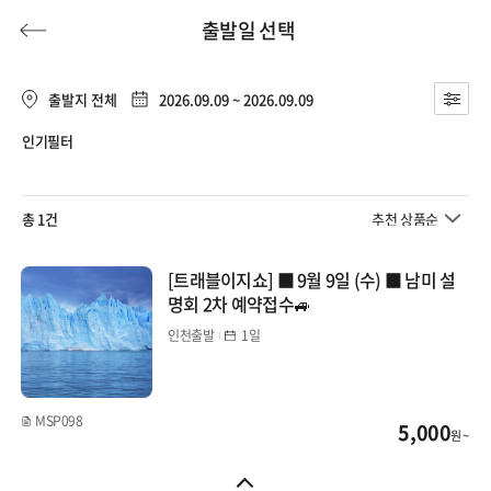
출발일 선택
출발지 전체
2026.09.09 ~ 2026.09.09
인기필터
허니문
기획전/홈쇼핑
이벤트/혜택
투어플랜
여행혜택+
총 1건
추천 상품순
행
허니문
투어플랜/라이프
기업/단체
[트래블이지쇼] ■ 9월 9일 (수) ■ 남미 설
명회 2차 예약접수🚙
인천출발
1일
MSP098
5,000
원 ~