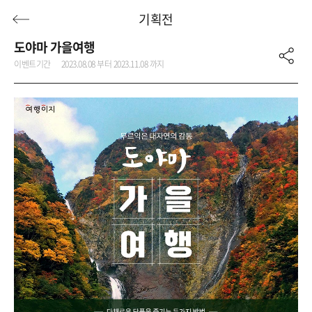
기획전
도야마 가을여행
이벤트기간
2023.08.08 부터 2023.11.08 까지
허니문
기획전/홈쇼핑
이벤트/혜택
투어플랜
여행혜택+
행
허니문
투어플랜/라이프
기업/단체