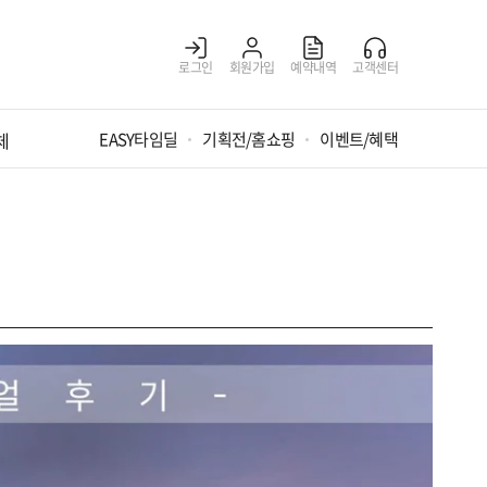
로그인
회원가입
예약내역
고객센터
체
EASY타임딜
기획전/홈쇼핑
이벤트/혜택