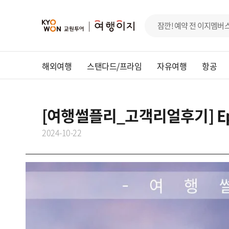
해외여행
스탠다드/프라임
자유여행
항공
[여행썰플리_고객리얼후기] Ep
2024-10-22