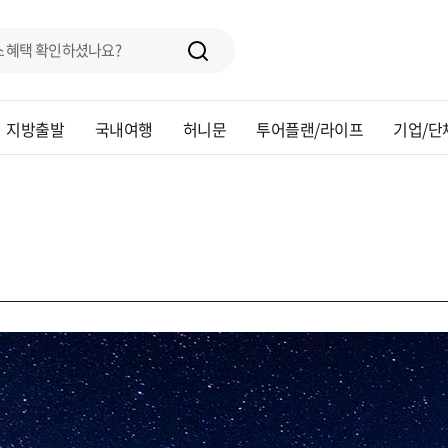
지방출발
국내여행
허니문
투어플랜/라이프
기업/단