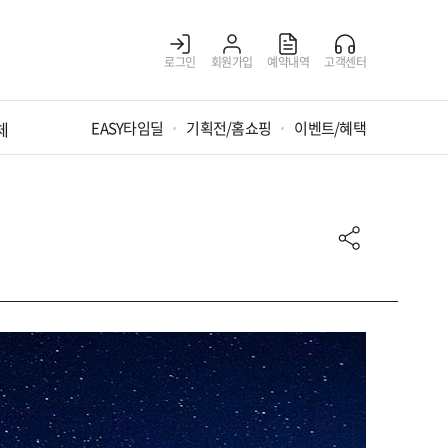
로그인
회원가입
예약내역
고객센터
체
EASY타임딜
기획전/홈쇼핑
이벤트/혜택