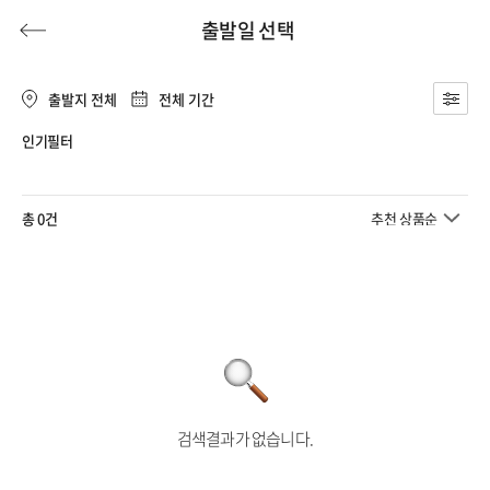
출발일 선택
출발지 전체
전체 기간
인기필터
허니문
기획전/홈쇼핑
이벤트/혜택
투어플랜
여행혜택+
총 0건
추천 상품순
행
허니문
투어플랜/라이프
기업/단체
검색결과가 없습니다.