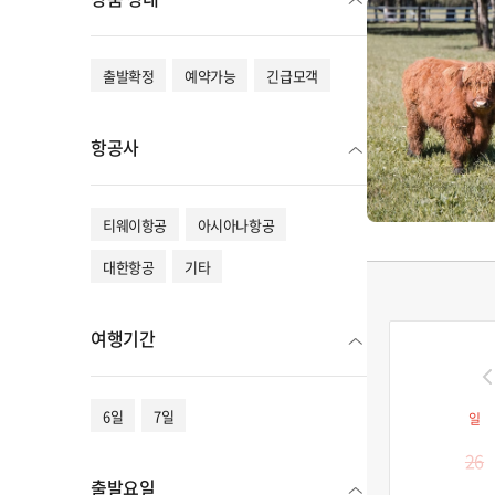
출발확정
예약가능
긴급모객
항공사
티웨이항공
아시아나항공
대한항공
기타
여행기간
6일
7일
일
26
출발요일