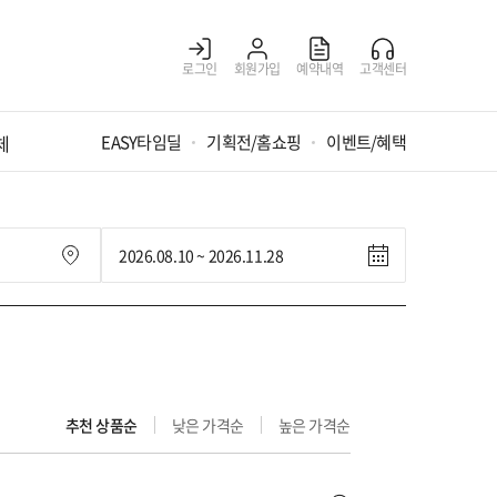
로그인
회원가입
예약내역
고객센터
체
EASY타임딜
기획전/홈쇼핑
이벤트/혜택
추천 상품순
낮은 가격순
높은 가격순