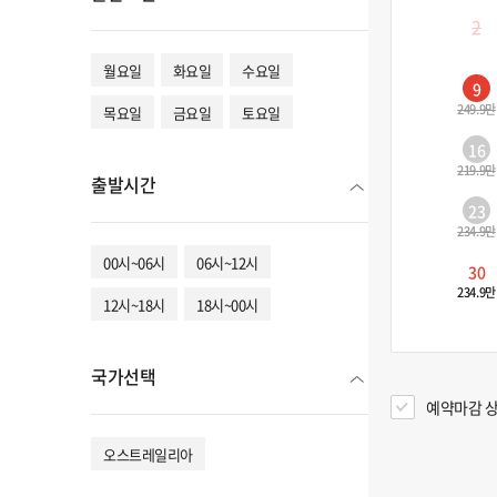
2
월요일
화요일
수요일
9
249.9만
목요일
금요일
토요일
16
219.9만
출발시간
23
234.9만
00시~06시
06시~12시
30
234.9만
12시~18시
18시~00시
국가선택
예약마감 상
오스트레일리아