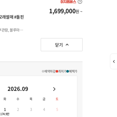
1,699,000
원 ~
#모래썰매 #돌핀
여행이지가 준비한 시드니 베스트셀러 일정 ! 오페라하우스 내부관람, 블루마운틴, 새롭게 오픈한 더 스테이블스까지 ! 알차게 즐길 수 있는 시드니 여행 🐬💕
닫기
예약마감
최저가
혜택가
2026.09
화
수
목
금
토
1
2
3
4
5
174.9만