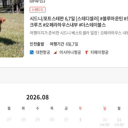
PAP153
스탠다드
시드니/포트스테판 6,7일 [스테디셀러] #블루마운틴 
크루즈 #오페라하우스내부 #더스테이블스
인천출발
여행기간
6일,7일
대한항공
아시아나항공
티웨이항공
2026.08
월
화
수
목
금
토
일
월
27
28
29
30
31
1
30
31
234.9만
174.9만