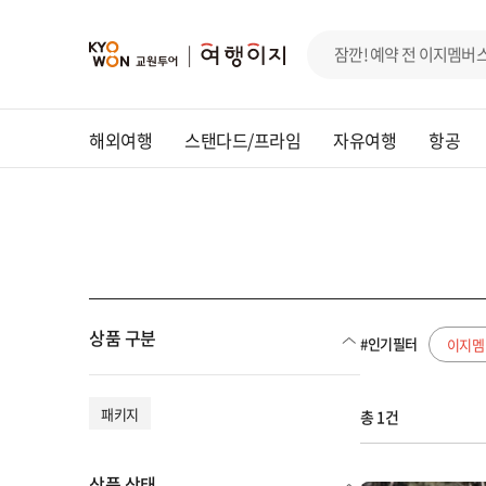
해외여행
스탠다드/프라임
자유여행
항공
상품 구분
#인기필터
이지멤
패키지
총 1건
상품 상태