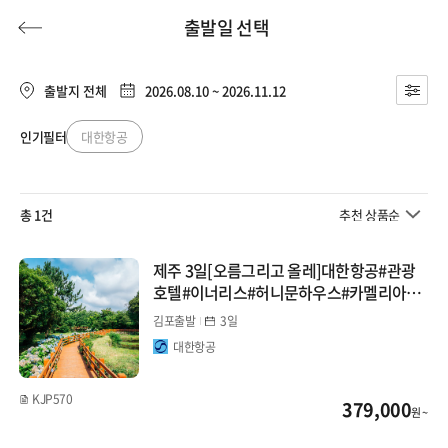
출발일 선택
출발지 전체
2026.08.10 ~ 2026.11.12
인기필터
대한항공
허니문
기획전/홈쇼핑
이벤트/혜택
투어플랜
여행혜택+
총 1건
추천 상품순
행
허니문
투어플랜/라이프
기업/단체
제주 3일[오름그리고 올레]대한항공#관광
호텔#이너리스#허니문하우스#카멜리아힐
#산방산유람선
김포출발
3일
대한항공
KJP570
379,000
원 ~