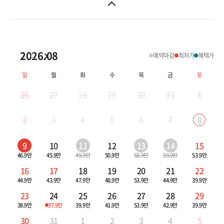
2026.08
예약마감
최저가
혜택가
일
월
화
수
목
금
토
26
27
28
29
30
31
1
2
3
4
5
6
7
8
9
10
11
12
13
14
15
46.9만
45.9만
49.9만
50.9만
58.9만
59.9만
53.9만
16
17
18
19
20
21
22
44.9만
43.9만
47.9만
48.9만
53.9만
44.9만
39.9만
23
24
25
26
27
28
29
38.9만
37.9만
39.9만
41.9만
53.9만
42.9만
39.9만
30
31
1
2
3
4
5