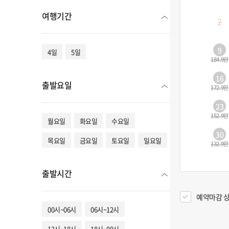
여행기간
2
9
4일
5일
184.9만
16
출발요일
172.9만
23
152.9만
월요일
화요일
수요일
30
목요일
금요일
토요일
일요일
132.9만
출발시간
예약마감 상
00시~06시
06시~12시
12시~18시
18시~00시