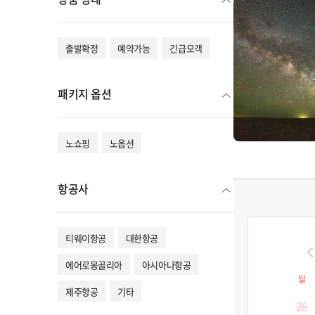
출발확정
예약가능
긴급모객
패키지 옵션
노쇼핑
노옵션
항공사
티웨이항공
대한항공
에어로몽골리아
아시아나항공
일
제주항공
기타
26