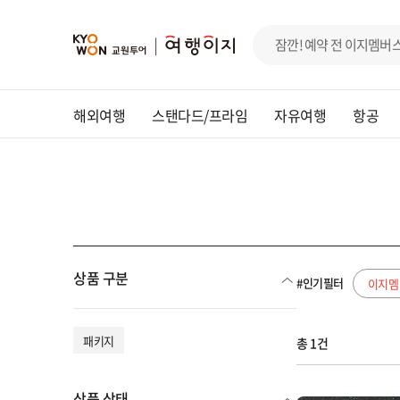
해외여행
스탠다드/프라임
자유여행
항공
상품 구분
#인기필터
이지멤
패키지
총 1건
상품 상태