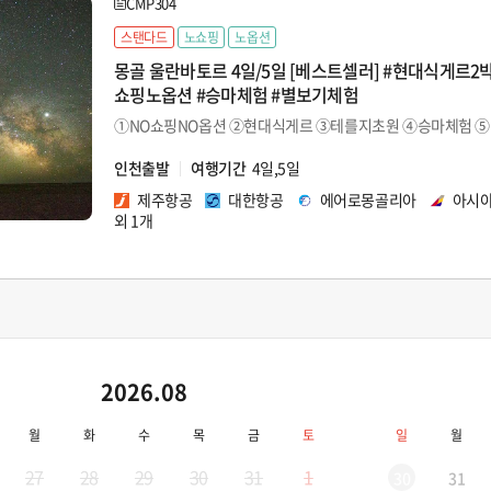
CMP304
스탠다드
노쇼핑
노옵션
몽골 울란바토르 4일/5일 [베스트셀러] #현대식게르2박(
쇼핑노옵션 #승마체험 #별보기체험
①NO쇼핑NO옵션 ②현대식게르 ③테를지초원 ④승마체험 
인천출발
여행기간
4일,5일
제주항공
대한항공
에어로몽골리아
아시
외 1개
2026.08
월
화
수
목
금
토
일
월
27
28
29
30
31
1
30
31