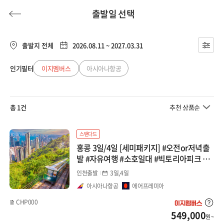
출발일 선택
출발지 전체
2026.08.11 ~ 2027.03.31
인기필터
이지멤버스
아시아나항공
허니문
기획전/홈쇼핑
이벤트/혜택
투어플랜
여행혜택+
총 1건
추천 상품순
행
허니문
투어플랜/라이프
기업/단체
스탠다드
홍콩 3일/4일 [세미패키지] #오전or저녁출
발 #자유여행 #소호일대 #빅토리아피크 #침
사추이
인천출발
3일,4일
아시아나항공
에어프레미아
CHP000
549,000
원 ~