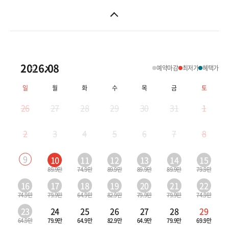
2026.08
예약마감
최저가
혜택가
일
월
화
수
목
금
토
26
27
28
29
30
31
1
2
3
4
5
6
7
8
9
10
11
12
13
14
15
89.9만
74.9만
89.9만
89.9만
89.9만
79.9만
16
17
18
19
20
21
22
74.9만
79.9만
64.9만
82.9만
79.9만
79.9만
74.9만
23
24
25
26
27
28
29
64.9만
79.9만
64.9만
82.9만
64.9만
79.9만
69.9만