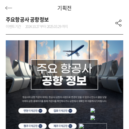
기획전
주요항공사 공항정보
이벤트기간
2024.10.27 부터 2025.03.29 까지
허니문
기획전/홈쇼핑
이벤트/혜택
투어플랜
여행혜택+
행
허니문
투어플랜/라이프
기업/단체