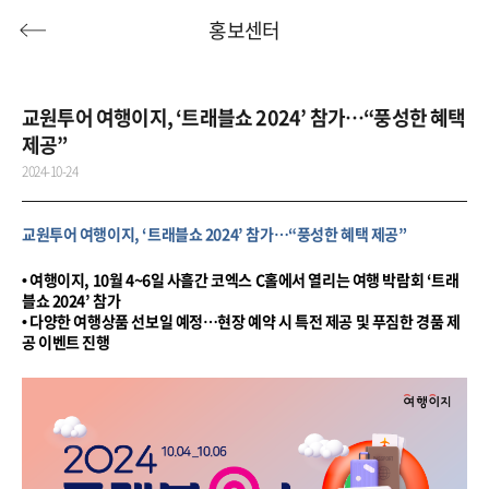
홍보센터
교원투어 여행이지, ‘트래블쇼 2024’ 참가…“풍성한 혜택
제공”
허니문
기획전/홈쇼핑
이벤트/혜택
투어플랜
2024-10-24
여행혜택+
교원투어 여행이지, ‘트래블쇼 2024’ 참가…“풍성한 혜택 제공”
행
허니문
투어플랜/라이프
기업/단체
• 여행이지, 10월 4~6일 사흘간 코엑스 C홀에서 열리는 여행 박람회 ‘트래
블쇼 2024’ 참가
• 다양한 여행상품 선보일 예정…현장 예약 시 특전 제공 및 푸짐한 경품 제
공 이벤트 진행