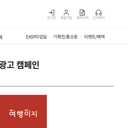
로그인
회원가입
예약내역
고객센터
체
EASY타임딜
기획전/홈쇼핑
이벤트/혜택
 광고 캠페인