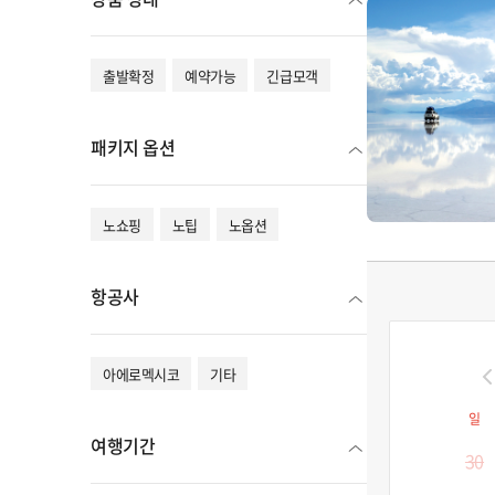
출발확정
예약가능
긴급모객
패키지 옵션
노쇼핑
노팁
노옵션
항공사
아에로멕시코
기타
일
여행기간
30