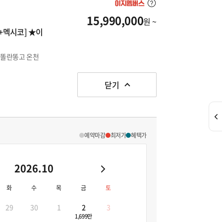
15,990,000
원 ~
+멕시코] ★이
/ 똘란똥고 온천
닫기
예약마감
최저가
혜택가
2026.10
화
수
목
금
토
29
30
1
2
3
1,699만