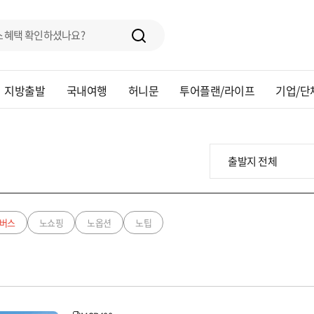
지방출발
국내여행
허니문
투어플랜/라이프
기업/단
버스
노쇼핑
노옵션
노팁