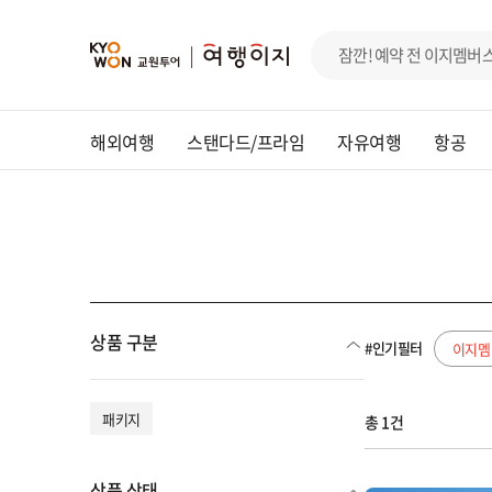
해외여행
스탠다드/프라임
자유여행
항공
상품 구분
#인기필터
이지멤
패키지
총 1건
상품 상태