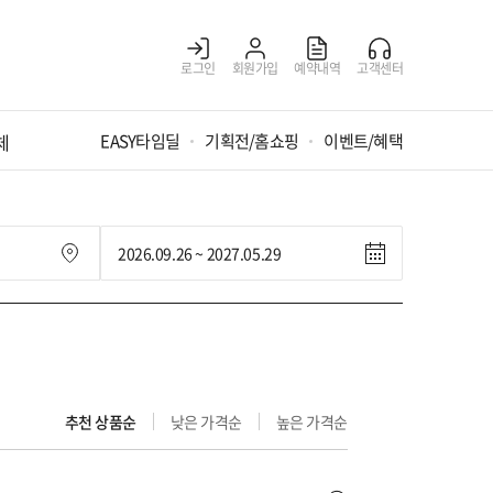
로그인
회원가입
예약내역
고객센터
체
EASY타임딜
기획전/홈쇼핑
이벤트/혜택
추천 상품순
낮은 가격순
높은 가격순