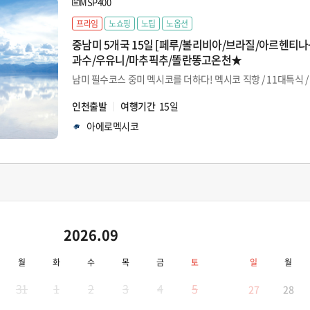
MSP400
프라임
노쇼핑
노팁
노옵션
중남미 5개국 15일 [페루/볼리비아/브라질/아르헨티나
과수/우유니/마추픽추/똘란똥고온천★
남미 필수코스 중미 멕시코를 더하다! 멕시코 직항 / 11대특식 
인천출발
여행기간
15일
아에로멕시코
2026.09
월
화
수
목
금
토
일
월
31
1
2
3
4
5
27
28