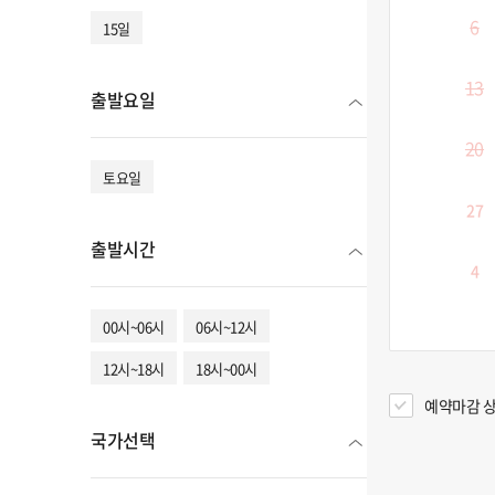
6
15일
13
출발요일
20
토요일
27
출발시간
4
00시~06시
06시~12시
12시~18시
18시~00시
예약마감 상
국가선택