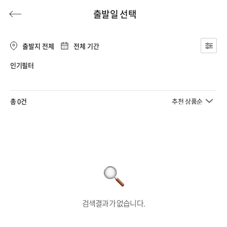
출발일 선택
출발지 전체
전체 기간
인기필터
허니문
기획전/홈쇼핑
이벤트/혜택
투어플랜
여행혜택+
총 0건
추천 상품순
행
허니문
투어플랜/라이프
기업/단체
검색결과가 없습니다.