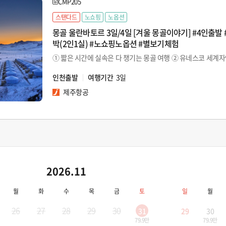
CMP205
스탠다드
노쇼핑
노옵션
몽골 울란바토르 3일/4일 [겨울 몽골이야기] #4인출발
박(2인1실) #노쇼핑노옵션 #별보기체험
인천출발
여행기간
3일
제주항공
2026.11
월
화
수
목
금
토
일
월
26
27
28
29
30
31
29
30
79.9만
79.9만