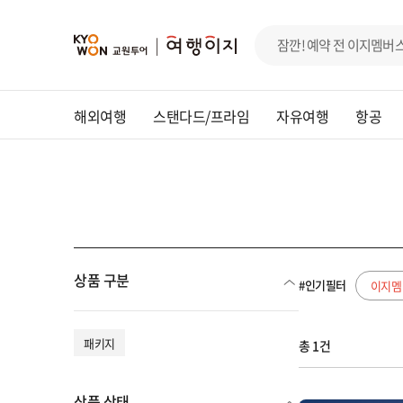
해외여행
스탠다드/프라임
자유여행
항공
상품 구분
#인기필터
이지멤
패키지
총 1건
상품 상태