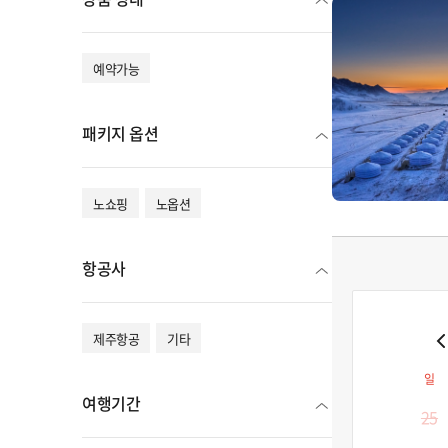
예약가능
패키지 옵션
노쇼핑
노옵션
항공사
제주항공
기타
일
여행기간
25