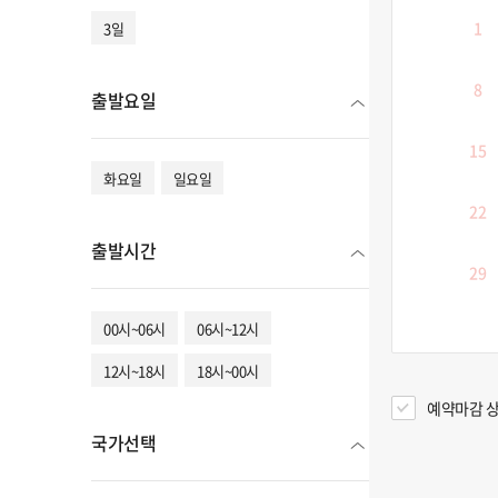
1
3일
8
출발요일
15
화요일
일요일
22
출발시간
29
00시~06시
06시~12시
12시~18시
18시~00시
예약마감 상
국가선택