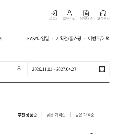
로그인
회원가입
예약내역
고객센터
체
EASY타임딜
기획전/홈쇼핑
이벤트/혜택
추천 상품순
낮은 가격순
높은 가격순