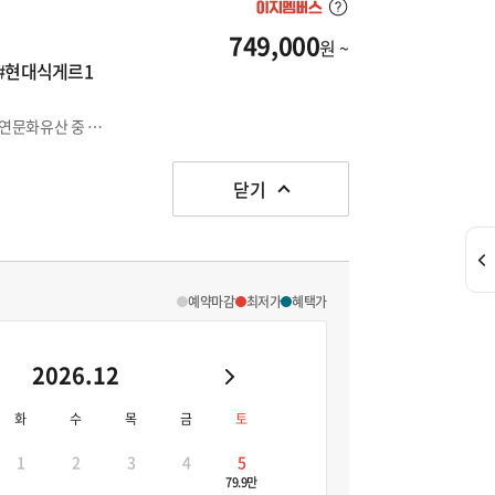
749,000
원 ~
 #현대식게르1
① 짧은 시간에 실속은 다 챙기는 몽골 여행 ② 유네스코 세계자연문화유산 중 하나인 테를지초원 1박 투숙 [현대식게르 (화장실/샤워실 내부완비)] ③ 30$ 상당 별보기옵션+20$ 상당 승마체험 포함
닫기
예약마감
최저가
혜택가
2026.12
화
수
목
금
토
1
2
3
4
5
79.9만