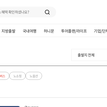
지방출발
국내여행
허니문
투어플랜/라이프
기업/단
버스
노쇼핑
노옵션