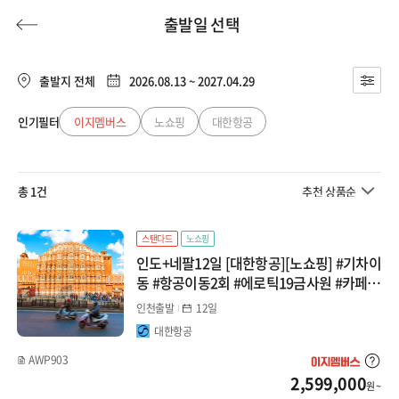
출발일 선택
출발지 전체
2026.08.13 ~ 2027.04.29
인기필터
이지멤버스
노쇼핑
대한항공
허니문
기획전/홈쇼핑
이벤트/혜택
투어플랜
여행혜택+
총 1건
추천 상품순
행
허니문
투어플랜/라이프
기업/단체
스탠다드
노쇼핑
인도+네팔12일 [대한항공][노쇼핑] #기차이
동 #항공이동2회 #에로틱19금사원 #카페체
험
인천출발
12일
대한항공
AWP903
2,599,000
원 ~