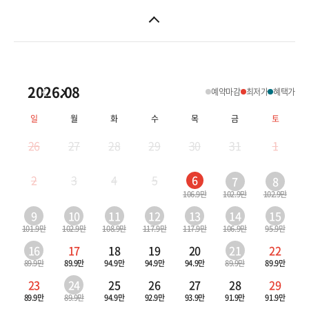
2026.08
예약마감
최저가
혜택가
일
월
화
수
목
금
토
26
27
28
29
30
31
1
2
3
4
5
6
7
8
106.9만
102.9만
102.9만
9
10
11
12
13
14
15
101.9만
102.9만
108.9만
117.9만
117.9만
106.9만
95.9만
16
17
18
19
20
21
22
89.9만
89.9만
94.9만
94.9만
94.9만
89.9만
89.9만
23
24
25
26
27
28
29
89.9만
89.9만
94.9만
92.9만
93.9만
91.9만
91.9만