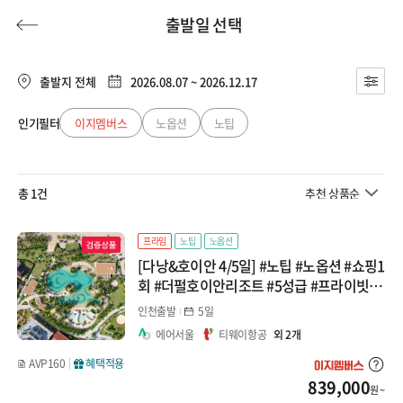
출발일 선택
출발지 전체
2026.08.07 ~ 2026.12.17
인기필터
이지멤버스
노옵션
노팁
허니문
기획전/홈쇼핑
이벤트/혜택
투어플랜
여행혜택+
총 1건
추천 상품순
행
허니문
투어플랜/라이프
기업/단체
프라임
노팁
노옵션
[다낭&호이안 4/5일] #노팁 #노옵션 #쇼핑1
회 #더펄호이안리조트 #5성급 #프라이빗비
치 #씨클로 #반나절자유2회 패키지
인천출발
5일
에어서울
티웨이항공
외 2개
AVP160
혜택적용
839,000
원 ~