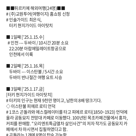
■■튀르키예 해외여행(24명)■■
# (주)교원투어(여행이지) 홈쇼핑 신청
# 인솔가이드 최은식,
터키 현지가이드 아이탓치
■ 1일째 ['
25.1.15
.수]
# 인천 --- 두바이 / 10시간 20분 소요
22:20분 아랍에밀레이트항공으로
인천에서 이륙
■ 2일째 ['
25.1.16
.목]
두바이 --- 이스탄불 / 5시간 소요
두바이 반나절간 여행 요트 시승
■ 3일째 ['
25.1.17
.금]
[터키 현지가이드 아이탓치]
# 터키의 인구는 현재 9천만 명이고, 남한의 8배 땅크기다.
◇ 이스탄불 피에르 로티 언덕
# 1코스 곤돌라와 에스컬레이터를 타고 피에르 로티(1850~1923) 언덕에
올라 공동묘지 전망대 카페로 이동했다. 100년된 목조카페건물에서 홍차,
커피를 판매함. "오리엔트특급열차 살인사건"의 저자 작가도 공동묘지 카
페에서 차 마시면서 집필하였다고 함.
# 곤돌라는 1개에 8명이 탑승 가능함.