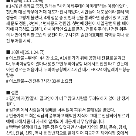
■ 9일째['
25.1.23
.목]
#
1478
년 톱카프 궁전, 원래는 "사리이제주데이아미래"라는 이름이었다.
첫번째 대문 좌우에 거대 대포가 전시되었다. 시민들이 대포문이라 불러 백
성들이 그렇게 불렀다. 4개 정문 중 첫번째 문을 통과하면 정원이 있고, 2번
째 문도 정원, 3번째, 4번째문도 정원임. 첫번째 정원이 제일 광범위함. 베이
징에 자금성도 그렇다. 아시아적인 요소를 풍김. 건물 위주 아닌 정원 위주
의 내면이 화려한 모습의 궁전이다. 구시가지 술탄아흐메트 지역을 지나 궁
전 투어를 시작.
■ 10일째[
25.1.24
.금]
# 이스탄불 - 두바이 4시간 소요, A14를 가기 위해 공항 내 전철로 옮겨탔
다. 두바이공항이 얼마나 넓었으면 두바이공항 내에서도 전철 타고 갔는데
이런 경우는 처음이다. 두바이공항에서 4시간 대기 EK324 에밀레이트항공
탑승
# 이스탄불---인천은 7시간 30분 소요됨
■ 결론
# 길강아지(캉갈)나 길고양이가 너무 많고 사람을 두려워하지 않아 참 정겨
웠다.
# 길거리에서 사람들이 담배를 너무 많이 피워서 불쾌감을 받았다.
# 인솔가이드 최은식님의 풍부하고 해박한 지식이 그대로 전달되어 튀르키
예에 대해서 좀 더 자세히 알게되어 배운게 너무 많았습니다.
# 빡빡한 일정에 다소 힘든 점은 있었지만 상세한 지역의 문화, 풍속, 경제,
산업, 전설, 신화, 역사 등 전반적으로 알게 되어 지금까지 해외여행 중에서