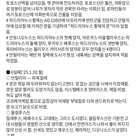
토로스산맥을 넘어갔음. 옛 콘야에 전도하러감. 토로스산은 돌산, 석화암으
로 양분이 없어 나무가 못자라 작은 관목만 자라는 석회산 임. 로마인들이
여기 토로스산에 석회반죽으로 건물을 지었음.
# 하드리아누스황제는 AD 130년에 아프리카에 반란군을 진압하고 안탈리
아에 입성할 때 거쳐간 문을 기념하여 "하드리아누스 황제의 문"이라 일컬
음.
# 안토니오누스는 하드리아누스의 첫째 양자, 마르쿠스 아울렐리우스는 하
드리아누스의 둘째 양자, 루키우스 베루스는 하드리아누스의 셋번째 양자,
옥타비아누스는 율리우스 카이사르의 양자로 모두 양자출신 4명이다
# 안탈리아는 해안 위 절벽에 도시가 형성. 내륙에는 성벽을 설치하여 적을
막았음.
■ 6일째['
25.1.20
.월]
◇ 안탈리아 --- 파묵칼레
# 양은 죽일 때 두려워하지 않는다고한다. 양 잡는 공간을 시에서 지정해줌.
양은 칼로 찔러도 도망가지도 않음. 이스탬베스프 양머리스프. 제일 비쌈.
혀도 삶아 먹음.
코코래치케밥 횡으로 곱창감아 야채랑 부엌칼로 다져 샌드위치로 먹는다.
양 쇠고기 닭순으로 비쌈.
◇ 올림푸스산
밀레투스, 에페수스도 고대에는 그리스 도시였다. 올림푸스산은 기원전 고
대 사람들이 영험한 산으로 생각함. 산에서 천연가스가 나와서 불이 꺼지지
않아 신성 시 함. 산세도 멋있고 제우스신, 헤라여신, 디오니소스가 살았다
고 함.