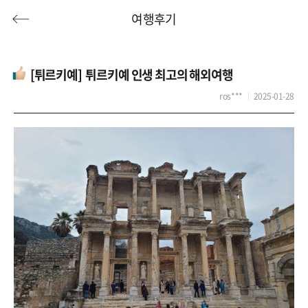
여행후기
[튀르키예] 튀르키예 인생 최고의 해외여행
ros***
2025-01-28
허니문
기획전/홈쇼핑
이벤트/혜택
투어플랜
여행혜택+
행
허니문
투어플랜/라이프
기업/단체