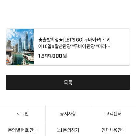
★출발확정★[LET'S GO] 두바이+튀르키
예10일 #알찬관광 #두바이 관광 #마리나
럭셔리요트투어 #튀르키예 8대 도시관광
원
1,399,000
목록
로그인
공지사항
고객센터
문의별 번호 안내
1:1 문의하기
인재채용안내