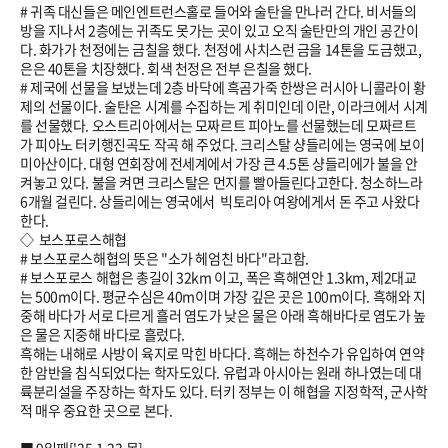
# 귀족 대신들은 메인엔트런스홀로 들어와 술탄을 만나러 간다. 비서들의
방을 지나서 2층에는 귀족도 못가는 곳이 있고 오직 술탄만의 개인 공간이
다. 화가가 천정에는 금칠을 했다. 천정에 사치스런 금을 14톤을 도금했고,
은은 40톤을 치장했다. 회색 천정은 전부 은칠을 했다.
# 제국에 선물을 보냈는데 2층 바닥에 흑곰가죽 한쌍은 러시아 니콜라이 황
제의 선물이다. 술탄은 시계를 수집하는 게 취미인데 이란, 이라크에서 시계
를 선물했다. 오스트리아에서는 모짜르트 피아노를 선물했는데 모짜르트
가 피아노 터키행진곡도 작곡 해 주었다. 크리스탈 샹들리에는 영국에 보이
미아산이다. 대형 연회장에 전세계에서 가장 큰 4.5톤 샹들리에가 불을 안
켜놓고 있다. 불을 켜면 크리스탈은 먼지를 빨아들린다고한다. 청소하느라
6개월 걸린다. 상들리에는 영국에서 빅토리아 여왕에게서 돈 주고 사왔다
한다.
◇ 보스포로스해협
# 보스포로스해협의 뜻은 "소가 헤엄친 바다"라고함.
# 보스포로스 해협은 총길이 32km 이고, 폭은 흑해연안 1.3km, 제2대교
는 500m이다. 평균수심은 40m이며 가장 깊은 곳은 100m이다. 흑해와 지
중해 바다가 서로 다르게 흘러 염도가 낮은 물은 아래 흑해바다로 염도가 높
은 물은 지중해 바다로 흘렀다.
흑해는 내해로 사방이 육지로 막힌 바다다. 흑해는 하천수가 유입하여 연약
한 암반을 침식되었다는 학자도있다. 유럽과 아시아는 원래 하나였는데 대
륙분리설을 주장하는 학자도 있다. 터키 정부는 이 해협을 지정학적, 군사학
적 매우 중요한 곳으로 본다.