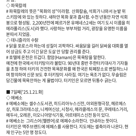
◇ 파묵칼레
# 파묵칼레의 뜻은 "목화의 성"이라함. 산화칼슘, 석회가 나와서 눈밭 위
스키장에 와 있는 듯하다. 새하얀 목화 꽃과 흡사함. 수천 년동안 자연 석회
봉으로 형성됨. 2,200년전에 페르가몬 유메네스2세는 여기 도시 이름을 히
에라폴리스(도시)라 했다. 사랑하는 부부처럼 거리, 광장을 유명한 이름을
본따서 지었음.
◇ 데니즐리의 수탉
# 닭을 포로스라 하는데 성질이 괴팍하다. 싸움닭을 길러 닭싸움 대회를 열
어 상금도 주고 이긴 닭은 도살 안 당할 권리를 준다.
# 호텔에 온천은 뜨겁다. 함암(Hamam)은 목욕탕을 말한다.
예전에 한국에서 터키탕이라 불렀다. 90년대 중반 주한터키대사가 기자들
을 초청 하여 터키의 건전한 목욕문화를 왜 한국은 퇴폐장소로 변질하느냐
며 항의하여 신문 보도 후 터키탕이 사라짐. 여기는 욕조가 없다. 무슬림은
담긴물에 목욕안하는 게 율법이다. 터키인은 모르면 뒤통수 긁는다.
■ 7일째['
25.1.21
.화]
◇ 에베소
# 에베소에는 셀수스도서관, 히드리아누스신전, 야외원형극장, 헤르메스
상, 히포크라테스상, 니케여신상, 시청사, 헤라클레스의 문, 쿠레테스거리,
메두사, 오레온, 이오니아양식기둥, 아르테미스신전 등이 있다.
# 에베소는 그리스어(헬렌어)로 에페수소라한다. 인내라는 뜻이다.
터키인은 맥주브랜드에 에페스를 사용한다. 지도에는 셀축이라 나온다. 현
재 인구는 5만 명 정도다.