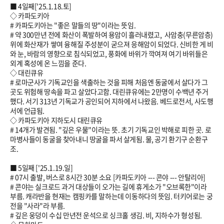
■ 4일째['
25.1.18
.토]
◇ 카파도키아
# 카파도키아는 "좋은 말들의 땅"이라는 뜻임.
# 약 300만년 전에 화산이 폭발하여 용암이 흘러내렸고, 사암충(무른암층)
위에 화산재가 쌓여 융해질 주성분이 굳으져 응해암이 되었다. 신비한 게 비
와 눈, 바람의 영향으로 침식되었고, 풍화에 바위가 깍여져 여기 바위들은
외계 혹성에 온 느낌을 준다.
◇ 대린큐유
# 로마군사가 기독교인을 색출하는 것을 피해 처음엔 동굴에서 살다가 그
곳도 위험해 땅속을 파고 살았다고함. 대린큐유에는 2만명이 수백년 주거
했다. 서기 313년 기독교가 공인되어 지하에서 나왔음. 베드로전서, 사도행
서에 언급됨.
◇ 카파도키아 지하도시 대린큐유
# 14개가 발견됨. "깊은 우물"이라는 뜻. 초기 기독교인 박해로 피한 곳. 로
마병사들이 동굴을 찾아내니 땅굴을 파서 살게됨. 물, 공기 환기구 순환구
조.
■ 5일째 ['
25.1.19
.일]
# 07시 출발, 버스로 8시간 30분 소요 [카파도키아 --- 콘야 --- 안탈리아]
# 콘야는 실크로드 과거 대상들이 오가는 길에 휴게소가 "오브록한"이라
부름. 캐라반을 현재는 캠핑카를 말하는데 이동하다의 뜻임. 터키어로는 궁
전을 "사라"라 부름.
# 깊은 웅덩이 수십 만년전 운석으로 싱크홀 생김. 비, 지하수가 형성됨.