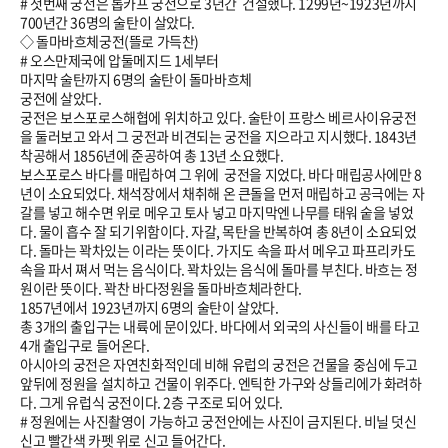
# 첫번째 궁전은 톱카프 궁전으로 3년간 건설했다.
1299
년~
1923
년까지
700년간 36명의 술탄이 살았다.
◇ 돌마바흐체궁전(뜰로 가득찬)
# 오스만제국에 압둘메지드 1세부터
마지막 술탄까지 6명의 술탄이 돌마바흐체
궁전에 살았다.
궁전은 보스포로스해협에 위치하고 있다. 술탄이 프랑스 베르사이유궁전
을 둘러보고 와서 그 궁전과 비견되는 궁전을 지으라고 지시했다.
1843
년
착공해서
1856
년에 준공하여 총 13년 소요했다.
보스포로스 바다를 매립하여 그 위에 궁전을 지었다. 바다 매립공사에만 8
년이 소요되었다. 채석장에서 채취해 온 큰돌을 먼저 매립하고 공극에는 자
갈를 넣고 해수면 위로 메우고 토사 넣고 마지막엔 나무를 태워 숱을 넣었
다. 물이 흡수 잘 되기위함이다. 자갈, 목탄을 반복하여 총 8년이 소요되었
다. 돌마는 꽉차있는 이라는 뜻이다. 가지도 속을 파서 메우고 파프리카도
속을 파서 쪄서 먹는 음식이다. 꽉차있는 음식에 돌마를 부친다. 바흐는 정
원이란 뜻이다. 꽉찬 바다정원을 돌마바흐체라한다.
1857
년에서
1923
년까지 6명의 술탄이 살았다.
총 3개의 출입구는 내륙에 문이있다. 바다에서 외국의 사신들이 배를 타고
4개 출입구로 들어온다.
아시아의 궁전은 자연친화적인데 비해 유럽의 궁전은 건물을 중심에 두고
앞뒤에 정원을 설치하고 건물이 위주다. 엔틱한 가구와 상들리에가 화려하
다. 그게 유럽식 궁전이다. 2층 구조로 되어 있다.
# 정원에는 사진촬영이 가능하고 궁전안에는 사진이 금지된다. 비닐 덧신
신고 빨간색 카펫 위로 신고 들어간다.