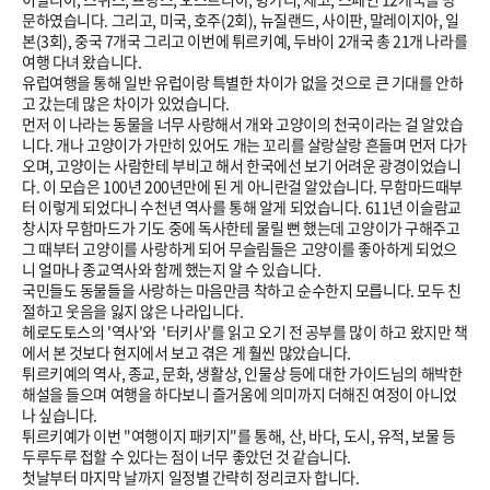
문하였습니다. 그리고, 미국, 호주(2회), 뉴질랜드, 사이판, 말레이지아, 일
본(3회), 중국 7개국 그리고 이번에 튀르키예, 두바이 2개국 총 21개 나라를
여행 다녀 왔습니다.
유럽여행을 통해 일반 유럽이랑 특별한 차이가 없을 것으로 큰 기대를 안하
고 갔는데 많은 차이가 있었습니다.
먼저 이 나라는 동물을 너무 사랑해서 개와 고양이의 천국이라는 걸 알았습
니다. 개나 고양이가 가만히 있어도 개는 꼬리를 살랑살랑 흔들며 먼저 다가
오며, 고양이는 사람한테 부비고 해서 한국에선 보기 어려운 광경이었습니
다. 이 모습은 100년 200년만에 된 게 아니란걸 알았습니다. 무함마드때부
터 이렇게 되었다니 수천년 역사를 통해 알게 되었습니다. 611년 이슬람교
창시자 무함마드가 기도 중에 독사한테 물릴 뻔 했는데 고양이가 구해주고
그 때부터 고양이를 사랑하게 되어 무슬림들은 고양이를 좋아하게 되었으
니 얼마나 종교역사와 함께 했는지 알 수 있습니다.
국민들도 동물들을 사랑하는 마음만큼 착하고 순수한지 모릅니다. 모두 친
절하고 웃음을 잃지 않은 나라입니다.
헤로도토스의 '역사'와 '터키사'를 읽고 오기 전 공부를 많이 하고 왔지만 책
에서 본 것보다 현지에서 보고 겪은 게 훨씬 많았습니다.
튀르키예의 역사, 종교, 문화, 생활상, 인물상 등에 대한 가이드님의 해박한
해설을 들으며 여행을 하다보니 즐거움에 의미까지 더해진 여정이 아니었
나 싶습니다.
튀르키예가 이번 "여행이지 패키지"를 통해, 산, 바다, 도시, 유적, 보물 등
두루두루 접할 수 있다는 점이 너무 좋았던 것 같습니다.
첫날부터 마지막 날까지 일정별 간략히 정리코자 합니다.