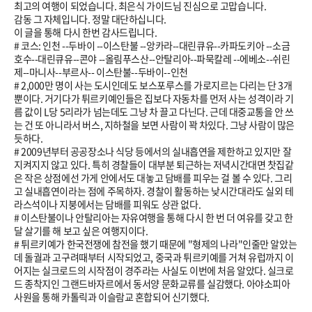
최고의 여행이 되었습니다. 최은식 가이드님 진심으로 고맙습니다.
감동 그 자체입니다. 정말 대단하십니다.
이 글을 통해 다시 한번 감사드립니다.
# 코스: 인천 --두바이 --이스탄불 --앙카라--대린큐유--카파도키아 --소금
호수--대린큐유--콘야 --올림푸스산--안탈리아--파묵칼레 --에베소--쉬린
제--마니사--부르사-- 이스탄불--두바이--인천
# 2,000만 명이 사는 도시인데도 보스포루스를 가로지르는 다리는 단 3개
뿐이다. 거기다가 튀르키예인들은 집보다 자동차를 먼저 사는 성격이라 기
름 값이 L당 5리라가 넘는데도 그냥 차 끌고 다닌다. 근데 대중교통을 안 쓰
는 건 또 아니라서 버스, 지하철을 보면 사람이 꽉 차있다. 그냥 사람이 많은
듯하다.
#
2009
년부터 공공장소나 식당 등에서의 실내흡연을 제한하고 있지만 잘
지켜지지 않고 있다. 특히 경찰들이 대부분 퇴근하는 저녁시간대면 찻집같
은 작은 상점에선 가게 안에서도 대놓고 담배를 피우는 걸 볼 수 있다. 그리
고 실내흡연이라는 점에 주목하자. 경찰이 활동하는 낮시간대라도 실외 테
라스석이나 지붕에서는 담배를 피워도 상관 없다.
# 이스탄불이나 안탈리아는 자유여행을 통해 다시 한 번 더 여유를 갖고 한
달 살기를 해 보고 싶은 여행지이다.
# 튀르키예가 한국전쟁에 참전을 했기 때문에 "형제의 나라"인줄만 알았는
데 돌궐과 고구려때부터 시작되었고, 중국과 튀르키예를 거쳐 유럽까지 이
어지는 실크로드의 시작점이 경주라는 사실도 이번에 처음 알았다. 실크로
드 종착지인 그랜드바자르에서 동서양 문화교류를 실감했다. 아야소피아
사원을 통해 카톨릭과 이슬람교 혼합되어 신기했다.