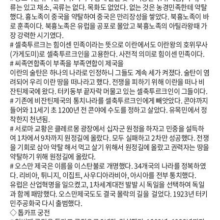
류는 있고 채소, 곡류는 없다. 목화도 없었다. 없는 것은 농경민족한테 약탈
했다. 흉노족이 중국을 약탈하여 중국은 만리장성을 쌓았다. 북흉노족이 바
로 훈족이다. 북흉노족은 유럽을 공포로 몰았고 북흉노족의 아틸라왕때 가
장 강력한 시기였다.
# 셀축투르크는 힘이센 민족이라는 뜻으로 이란에서도 이란왕의 호위무사
(가게도미)로 셀축투르크인을 고용한다. 사전적 의미로 힘이센 민족이다.
# 씨족연합족이 부족을 부족연합이 제국을
이란의 술탄은 하나의 나라로 인정하니 그들도 계속 세가 켜졌다. 술탄이 염
려되어 우리 이란 땅을 떠나라고 했다. 전쟁을 피하기 위해 이란을 떠나 비
잔틴제국에 왔다. 터키동부 끝자락 머물고 있는 셀축투르크인이 그들이다.
# 기존에 비잔틴제국의 통치나라를 셀축투르크인에게 빼앗았다. 콘야까지
들어와 11세기 초
1200
년 전 콘야에 수도를 정하고 살았다. 유목민에서 정
착한지 천년됨.
# 서로마 교황은 클레르몽 광장에서 십자군 원정을 하자고 민중을 설득하
여 1차에서 9차까지 원정길에 올랐다. 모두 실패하고 2차만 성공했다. 전쟁
을 기회로 삼아 약탈 해서 먹고 살기 위해서 원정길에 올랐고 권력자는 땅을
약탈하기 위해 원정길에 올랐다.
# 오스만 제국은 이름을 이스탄불로 개명했다. 34개국의 나라를 정복하였
다. 리비아, 튀니지, 이집트, 사우디아라비아, 아시아를 전부 통치했다.
유럽은 산업혁명을 일으켰고, 1차세계대전 발발 시 독일을 선택하여 독일
과 함께 패망했다. 오스만제국도도 결국 몰락의 길을 걸었다.
1923
년 터키
민주공화국 다시 출범했다.
◇ 톱카프 궁전