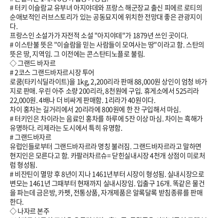
# 터키 이슬람교 유부녀 아지야데와 프랑스 해군장교 출신 피에르 로티의
순애보적인 러브스토리가 있는 공동묘지에 위치한 전망대 좋은 관광지이
다.
프랑스인 소설가가 자전적 소설 "아지야데"가
1879
년 쓰인 곳이다.
# 이스탄불 뜻은 "이슬람을 믿는 사람들이 모여사는 땅"이라고 함. 스탄의
뜻은 땅, 지역임. 그 이전에는 콘스탄티노플로 불림.
◇ 그랜드 바자르
# 2코스 그랜드바자르시장 투어
로쿰(타키식딜라이트)을 1kg, 2,200리라 판매 88,000원 상인이 엄청 바가
지로 판매. 우린 아주 소량 200리라, 8천원에 구입. 휴게소에서 525리라
22,000원. 4배나 더 비싸게 판매함. 1리라가 40원이다.
차이 홍차는 길거리에서 20리라에 800원에 한 잔 구입해서 마심.
# 터키인은 차이라는 음료인 홍차를 하루에 5잔 이상 마심. 차이는 흑해가
유명하다. 리제라는 도시에서 특히 유명함.
# 그랜드바자르
유럽인들로부터 그랜드바자르라 명칭 불러짐. 그랜드바자르라고 말하면
현지인은 모른다고 함. 카팔러차르슈= 닫힌실내시장 4천개 상점이 미로처
럼 형성됨.
# 비잔틴이 멸망 후 8년이 지나
1461
년부터 시장이 형성됨. 실내시장으로
변모는
1461
년 그때부터 현재까지 실내시장임. 입출구 16개. 똑같은 물건
을 파는데 금은방, 카펫, 전통상품, 자개제품은 알록달록 받침종류를 판매
한다.
◇ 나자르 본주