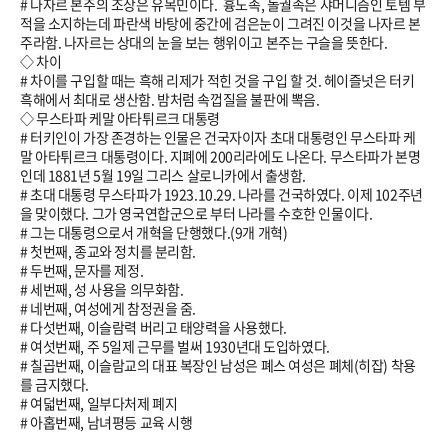
# 나자르 본주의 조상은 유목민이다. 흉노족, 돌궐족은 샤머니즘인 토템 부
적을 소지하는데 파란색 바탕에 중간에 검은눈이 그려진 이것을 나자르 본
주라함. 나자르는 상대의 눈을 보는 행위이고 본주는 구슬을 뜻한다.
◇ 차이
# 차이를 구입할 때는 흑해 리제가 적힌 것을 구입 할 것. 헤이즐넛은 터키
흑해에서 최대로 생산함. 밤처럼 속껍질을 불판에 뽁음.
◇ 무스타파 케말 아타튀르크 대통령
# 터키인이 가장 존경하는 인물은 건국자이자 초대 대통령인 무스타파 케
말 아타튀르크 대통령이다. 지폐에 200리라에도 나온다. 무스타파가 본명
인데
1881
년 5월 19일 그리스 살로니카에서 출생함.
# 초대 대통령 무스타파가
1923.10.29
. 나라를 건국하였다. 이제 102주년
을 맞이했다. 그가 영국연합군으로 부터 나라를 수호한 인물이다.
# 그는 대통령으로서 개혁을 단행했다.(9개 개혁)
# 첫번째, 종교와 정치를 분리함.
# 두번째, 문자를 제정.
# 세번째, 성 사용을 의무화함.
# 네번째, 여성에게 참정권을 줌.
# 다섯번째, 이슬람력 버리고 태양력을 사용했다.
# 여섯번째, 주 5일제 근무를 벌써
1930
년대 도입하였다.
# 칠곱번째, 이슬람교의 대표 복장인 남성은 폐스 여성은 폐체(히잡) 착용
를 금지했다.
# 여덟번째, 일부다처제 폐지
# 아홉번째, 남녀평등 교육 시행