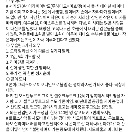
◇ 무하마드
# 서기 570년 아라비아반도(무하마드= 마호멧) 에서 출생. 태어날 때 아버
지를 여이고 어머니는 6살에 사망함. 할아버지 손에서 자라다가 할아버지
도 얼마안가서 사망함. 이후 작은아버지 손에 자라남. 상인인 작은 아버지를
따라 메카, 예루살렘, 다마스쿠스를 장사하러 다님. 이 시대는 많은 사람들
이 다신교를 믿었다. 태양신, 고목나무신, 하늘에서 내려온 검은돌을 숭배
하였음. 검은돌에 소원을 빌면 소원이 이루어 지나요. 숙부한테 물어보니 작
은아버지는 확신에 차서 이루어진다고 말했다.
◇ 무슬림 5가지 의무
1. 오직 알라신 외에 다른신 섦기지 말라.
2. 1일, 5회 기도할 것.
3. 라마단을 지켜라.
4. 살아 생전 착한 일 행하라.
5. 죽기 전 꼭 한번 성지순례
◇ 콘야 도시
# 콘야(그리스어로 이코니언으로 불림)는 평야라 자전거 타기 좋다. 곡창지
대임.
터키 전 오스만투르크 그 이전 셀주크투르크 12세기 정복해서 터키땅을 차
지함. 과거 셀주크투르크의 수도가 콘야임. 90년대 말 공장을 지어 농업에
서 산업도시로 변모함. 콘야시의 로고는 세마춤을 추고있는 장면임.
시외는 산업단지가 조성됨. 현재 140만 명 살고 터키 7번째 도시임.
# 토로스산맥을 사도바울이 넘어갔다 함. 사도바울이 키프로스, 구브로스,
바보 살라미와 배를 타고 안탈리아에서 콘야로 갈 때 바나바, 마가가 "저 산
을 어떻게 넘어" 불평하며 마가는 중도에 하차했다. 사도바울과 바나바는