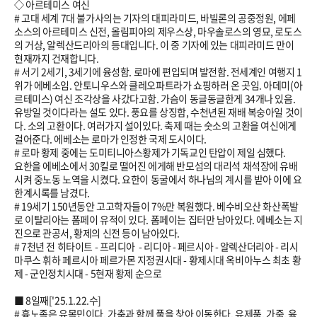
◇ 아르테미스 여신
# 고대 세계 7대 불가사의는 기자의 대피라미드, 바빌론의 공중정원, 에페
소스의 아르테미스 신전, 올림피아의 제우스상, 마우솔로스의 영묘, 로도스
의 거상, 알렉산드리아의 등대입니다. 이 중 기자에 있는 대피라미드 만이
현재까지 건재합니다.
# 서기 2세기, 3세기에 융성함. 로마에 편입되며 발전함. 전세계인 여행지 1
위가 에베소임. 안토니우스와 클레오파트라가 쇼핑하러 온 곳임. 아데미(아
르테미스) 여신 조각상을 사갔다고함. 가슴이 동글동글한게 34개나 있음.
유방일 것이다라는 설도 있다. 풍요를 상징함, 수천년된 재배 복숭아일 것이
다. 소의 고환이다. 여러가지 설이있다. 축제 때는 숫소의 고환을 여신에게
걸어준다. 에베소는 로마가 인정한 국제 도시이다.
# 로마 황제 중에는 도미티니아스황제가 기독교인 탄압이 제일 심했다.
요한을 에베소에서 30킬로 떨어진 에게해 반모섬의 대리석 채석장에 유배
시켜 중노동 노역을 시켰다. 요한이 동굴에서 하나님의 계시를 받아 이에 요
한계시록를 남겼다.
# 19세기 150년동안 고고학자들이 7%만 복원했다. 베수비오산 화산폭발
로 이탈리아는 폼페이 유적이 있다. 폼페이는 집터만 남아있다. 에베소는 지
진으로 관공서, 황제의 신전 등이 남아있다.
# 7천년 전 히타이트 - 프리디아 - 리디아 - 페르시아 - 알렉산더리아 - 리시
마쿠스 휘하 페르시아 페르가몬 지정권시대 - 황제시대 옥비아누스 최초 황
제 - 군인정치시대 - 5현재 황제 순으로
■ 8일째['
25.1.22
.수]
# 흉노족은 유목민이다. 가축과 함께 풀을 찾아 이동한다. 유제품, 가죽, 육